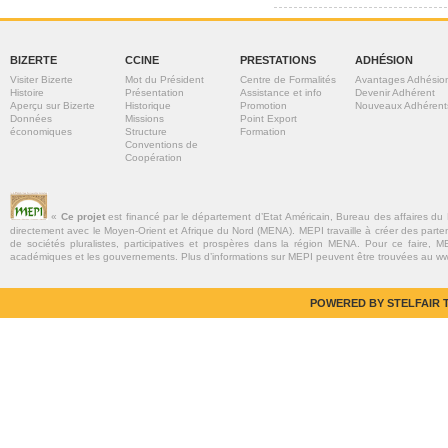
BIZERTE
CCINE
PRESTATIONS
ADHÉSION
Visiter Bizerte
Mot du Président
Centre de Formalités
Avantages Adhésio
Histoire
Présentation
Assistance et info
Devenir Adhérent
Aperçu sur Bizerte
Historique
Promotion
Nouveaux Adhérent
Données
Missions
Point Export
économiques
Structure
Formation
Conventions de
Coopération
«
Ce projet
est financé par le département d’Etat Américain, Bureau des affaires du
directement avec le Moyen-Orient et Afrique du Nord (MENA). MEPI travaille à créer des parte
de sociétés pluralistes, participatives et prospères dans la région MENA. Pour ce faire, MEP
académiques et les gouvernements. Plus d’informations sur MEPI peuvent être trouvées au w
POWERED BY STELFAIR T