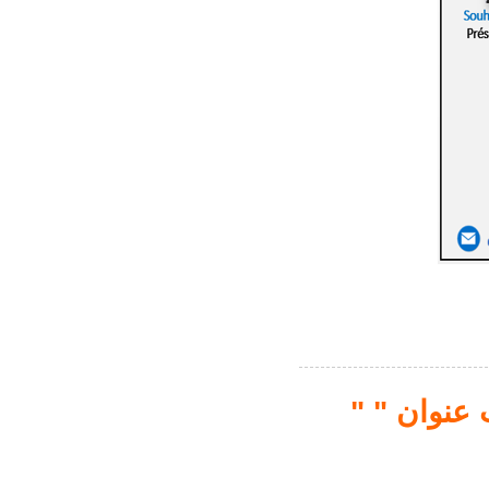
" منتدى اقتصادي مشترك تونسي جزائري تحت عنوان "