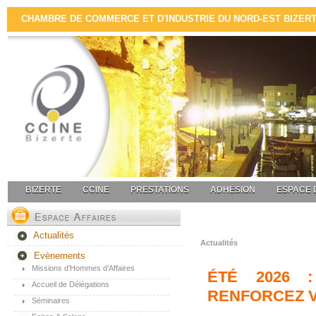
CHAMBRE DE COMMERCE ET D'INDUSTRIE DU NORD-EST BIZERTE 
BIZERTE
CCINE
PRESTATIONS
ADHÉSION
ESPACE 
Actualités
Actualités
Evènements
Missions d’Hommes d’Affaires
ÉTÉ 2026 
Accueil de Délégations
RENFORCEZ V
Séminaires