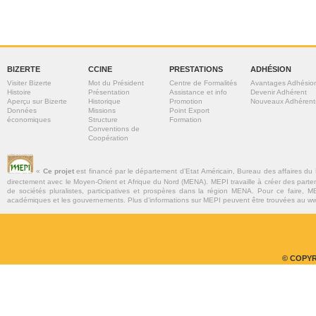
BIZERTE
CCINE
PRESTATIONS
ADHÉSION
Visiter Bizerte
Mot du Président
Centre de Formalités
Avantages Adhésio
Histoire
Présentation
Assistance et info
Devenir Adhérent
Aperçu sur Bizerte
Historique
Promotion
Nouveaux Adhérent
Données
Missions
Point Export
économiques
Structure
Formation
Conventions de
Coopération
«
Ce projet
est financé par le département d’Etat Américain, Bureau des affaires du
directement avec le Moyen-Orient et Afrique du Nord (MENA). MEPI travaille à créer des parte
de sociétés pluralistes, participatives et prospères dans la région MENA. Pour ce faire, MEP
académiques et les gouvernements. Plus d’informations sur MEPI peuvent être trouvées au w
© COPYR