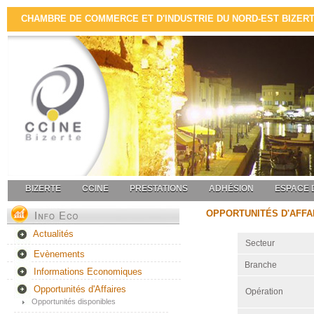
CHAMBRE DE COMMERCE ET D'INDUSTRIE DU NORD-EST BIZERTE 
BIZERTE
CCINE
PRESTATIONS
ADHÉSION
ESPACE 
OPPORTUNITÉS D'AFFA
Actualités
Secteur
Evènements
Branche
Informations Economiques
Opportunités d'Affaires
Opération
Opportunités disponibles