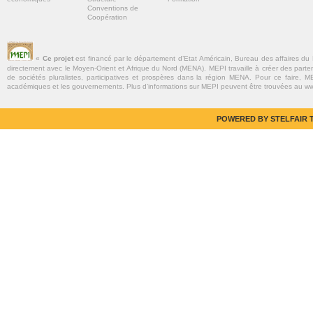
Conventions de
Coopération
«
Ce projet
est financé par le département d’Etat Américain, Bureau des affaires du
directement avec le Moyen-Orient et Afrique du Nord (MENA). MEPI travaille à créer des parte
de sociétés pluralistes, participatives et prospères dans la région MENA. Pour ce faire, MEP
académiques et les gouvernements. Plus d’informations sur MEPI peuvent être trouvées au w
POWERED BY STELFAIR T