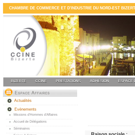
CHAMBRE DE COMMERCE ET D'INDUSTRIE DU NORD-EST BIZERTE 
BIZERTE
CCINE
PRESTATIONS
ADHÉSION
ESPACE 
Actualités
Evènements
Missions d’Hommes d’Affaires
Accueil de Délégations
Séminaires
Raison sociale :