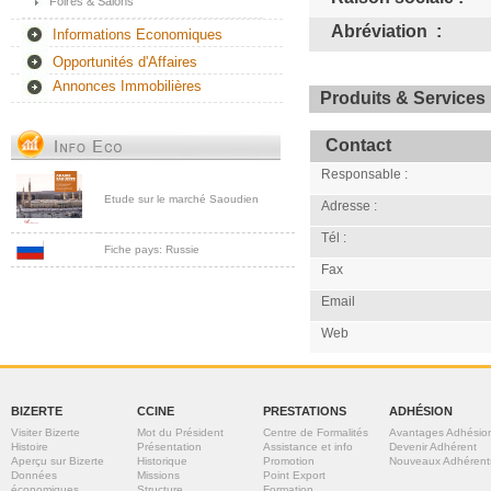
Foires & Salons
Abréviation :
Informations Economiques
Opportunités d'Affaires
Annonces Immobilières
Produits & Services 
Contact
Responsable :
Etude sur le marché Saoudien
Adresse :
Tél :
Fiche pays: Russie
Fax
Email
Web
BIZERTE
CCINE
PRESTATIONS
ADHÉSION
Visiter Bizerte
Mot du Président
Centre de Formalités
Avantages Adhésio
Histoire
Présentation
Assistance et info
Devenir Adhérent
Aperçu sur Bizerte
Historique
Promotion
Nouveaux Adhérent
Données
Missions
Point Export
économiques
Structure
Formation