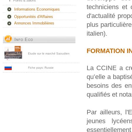
Foires & Salons
techniciens et
Informations Economiques
d'actualité prop
Opportunités d'Affaires
plus particuliè
Annonces Immobilières
italien).
FORMATION IN
Etude sur le marché Saoudien
La CCINE a cré
Fiche pays: Russie
qu’elle a baptis
besoins des en
qualifiés et no
Par ailleurs, 
jeunes lycéen
essentiellemen