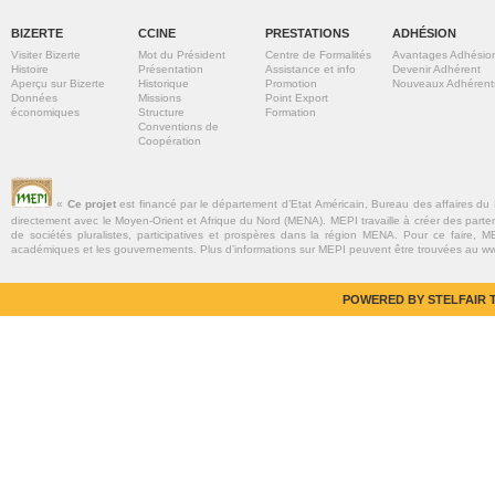
BIZERTE
CCINE
PRESTATIONS
ADHÉSION
Visiter Bizerte
Mot du Président
Centre de Formalités
Avantages Adhésio
Histoire
Présentation
Assistance et info
Devenir Adhérent
Aperçu sur Bizerte
Historique
Promotion
Nouveaux Adhérent
Données
Missions
Point Export
économiques
Structure
Formation
Conventions de
Coopération
«
Ce projet
est financé par le département d’Etat Américain, Bureau des affaires du
directement avec le Moyen-Orient et Afrique du Nord (MENA). MEPI travaille à créer des parte
de sociétés pluralistes, participatives et prospères dans la région MENA. Pour ce faire, MEP
académiques et les gouvernements. Plus d’informations sur MEPI peuvent être trouvées au w
POWERED BY STELFAIR T