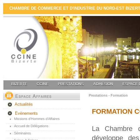
CHAMBRE DE COMMERCE ET D'INDUSTRIE DU NORD-EST BIZERTE 
BIZERTE
CCINE
PRESTATIONS
ADHÉSION
ESPACE 
Prestations - Formation
Actualités
FORMATION C
Evènements
Missions d’Hommes d’Affaires
Accueil de Délégations
La Chambre d
Séminaires
développe des