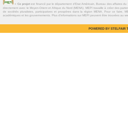
«
Ce projet
est financé par le département d’Etat Américain, Bureau des affaires du
directement avec le Moyen-Orient et Afrique du Nord (MENA). MEPI travaille à créer des parte
de sociétés pluralistes, participatives et prospères dans la région MENA. Pour ce faire, MEP
académiques et les gouvernements. Plus d’informations sur MEPI peuvent être trouvées au w
POWERED BY STELFAIR T