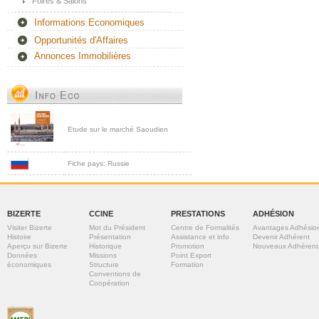
Foires & Salons
Informations Economiques
Opportunités d'Affaires
Annonces Immobilières
Etude sur le marché Saoudien
Fiche pays: Russie
BIZERTE
CCINE
PRESTATIONS
ADHÉSION
Visiter Bizerte
Mot du Président
Centre de Formalités
Avantages Adhésio
Histoire
Présentation
Assistance et info
Devenir Adhérent
Aperçu sur Bizerte
Historique
Promotion
Nouveaux Adhérent
Données
Missions
Point Export
économiques
Structure
Formation
Conventions de
Coopération