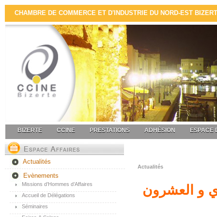
CHAMBRE DE COMMERCE ET D'INDUSTRIE DU NORD-EST BIZERTE 
BIZERTE
CCINE
PRESTATIONS
ADHÉSION
ESPACE 
Actualités
Actualités
Evènements
Missions d’Hommes d’Affaires
دي و العشرون
Accueil de Délégations
Séminaires