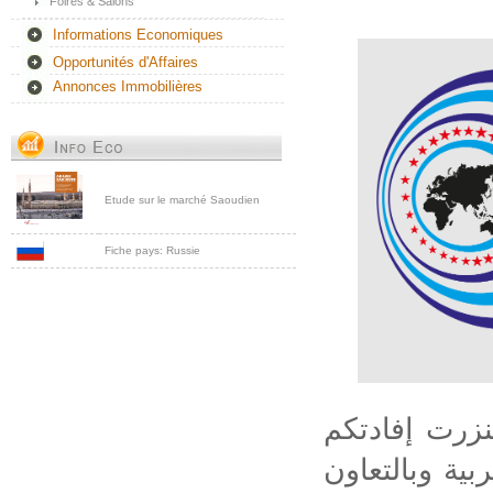
Foires & Salons
Informations Economiques
Opportunités d'Affaires
Annonces Immobilières
Etude sur le marché Saoudien
Fiche pays: Russie
نزرت إفادتكم
بية وبالتعاون