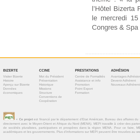
l’Hôtel Bizerta
le mercredi 15
Congres & Spa à
BIZERTE
CCINE
PRESTATIONS
ADHÉSION
Visiter Bizerte
Mot du Président
Centre de Formalités
Avantages Adhésio
Histoire
Présentation
Assistance et info
Devenir Adhérent
Aperçu sur Bizerte
Historique
Promotion
Nouveaux Adhérent
Données
Missions
Point Export
économiques
Structure
Formation
Conventions de
Coopération
«
Ce projet
est financé par le département d’Etat Américain, Bureau des affaires du
directement avec le Moyen-Orient et Afrique du Nord (MENA). MEPI travaille à créer des parte
de sociétés pluralistes, participatives et prospères dans la région MENA. Pour ce faire, MEP
académiques et les gouvernements. Plus d’informations sur MEPI peuvent être trouvées au w