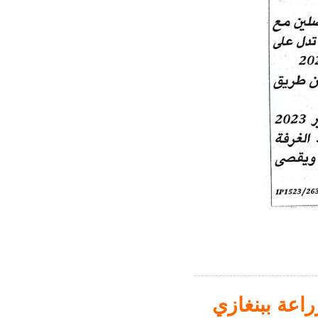
راعة ببنغازي