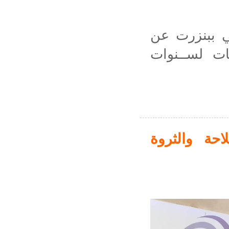
ي ببنزرت عن
ت لســنوات
احة والثروة