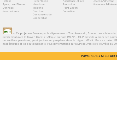
Histoire
Présentation
Assistance et info
Devenir Adhérent
Aperçu sur Bizerte
Historique
Promotion
Nouveaux Adhérent
Données
Missions
Point Export
économiques
Structure
Formation
Conventions de
Coopération
«
Ce projet
est financé par le département d’Etat Américain, Bureau des affaires du
directement avec le Moyen-Orient et Afrique du Nord (MENA). MEPI travaille à créer des parte
de sociétés pluralistes, participatives et prospères dans la région MENA. Pour ce faire, MEP
académiques et les gouvernements. Plus d’informations sur MEPI peuvent être trouvées au w
POWERED BY STELFAIR T