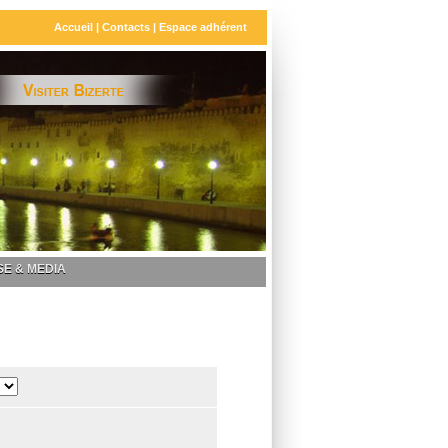
Accueil
|
Contacts
|
Espace adhérent
E & MEDIA