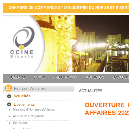
CHAMBRE DE COMMERCE ET D'INDUSTRIE DU NORD-EST BIZERTE 
BIZERTE
CCINE
PRESTATIONS
ADHÉSION
ESPACE 
ACTUALITÉS
Actualités
OUVERTURE D
Evènements
Missions d’Hommes d’Affaires
AFFAIRES 202
Accueil de Délégations
Séminaires