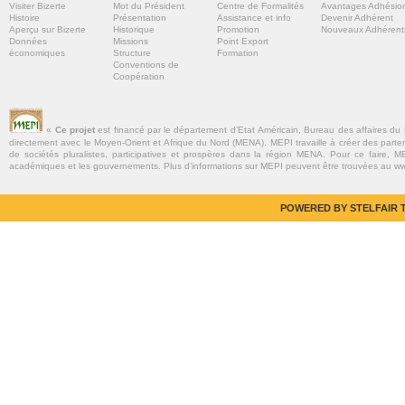
Visiter Bizerte
Mot du Président
Centre de Formalités
Avantages Adhésio
Histoire
Présentation
Assistance et info
Devenir Adhérent
Aperçu sur Bizerte
Historique
Promotion
Nouveaux Adhérent
Données
Missions
Point Export
économiques
Structure
Formation
Conventions de
Coopération
«
Ce projet
est financé par le département d’Etat Américain, Bureau des affaires du
directement avec le Moyen-Orient et Afrique du Nord (MENA). MEPI travaille à créer des parte
de sociétés pluralistes, participatives et prospères dans la région MENA. Pour ce faire, MEP
académiques et les gouvernements. Plus d’informations sur MEPI peuvent être trouvées au w
POWERED BY STELFAIR T