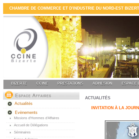
CHAMBRE DE COMMERCE ET D'INDUSTRIE DU NORD-EST BIZERTE 
BIZERTE
CCINE
PRESTATIONS
ADHÉSION
ESPACE 
ACTUALITÉS
Actualités
INVITATION À LA JOUR
Evènements
Missions d’Hommes d’Affaires
Accueil de Délégations
Séminaires