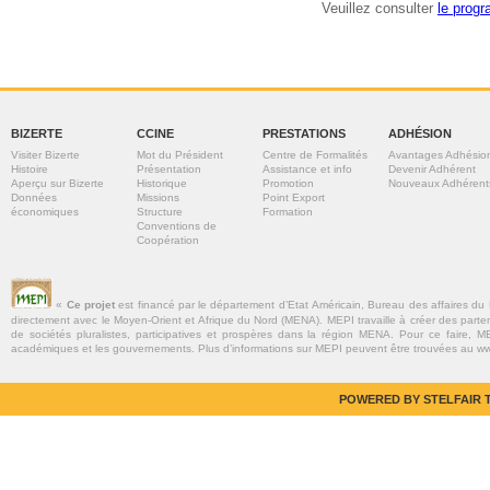
Veuillez consulter
le prog
BIZERTE
CCINE
PRESTATIONS
ADHÉSION
Visiter Bizerte
Mot du Président
Centre de Formalités
Avantages Adhésio
Histoire
Présentation
Assistance et info
Devenir Adhérent
Aperçu sur Bizerte
Historique
Promotion
Nouveaux Adhérent
Données
Missions
Point Export
économiques
Structure
Formation
Conventions de
Coopération
«
Ce projet
est financé par le département d’Etat Américain, Bureau des affaires du
directement avec le Moyen-Orient et Afrique du Nord (MENA). MEPI travaille à créer des parte
de sociétés pluralistes, participatives et prospères dans la région MENA. Pour ce faire, MEP
académiques et les gouvernements. Plus d’informations sur MEPI peuvent être trouvées au w
POWERED BY STELFAIR T