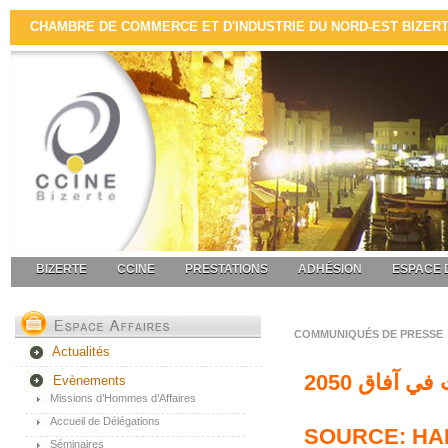
CHAMBRE DE COMMERCE ET D'INDUSTRIE DU NORD-EST BIZERTE 
BIZERTE
CCINE
PRESTATIONS
ADHÉSION
ESPACE 
COMMUNIQUÉS DE PRESSE
Actualités
Evènements
Missions d’Hommes d’Affaires
Accueil de Délégations
SOURCE: HA
Séminaires