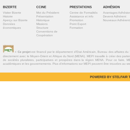
BIZERTE
CCINE
PRESTATIONS
ADHÉSION
Visiter Bizerte
Mot du Président
Centre de Formalités
Avantages Adhésio
Histoire
Présentation
Assistance et info
Devenir Adhérent
Aperçu sur Bizerte
Historique
Promotion
Nouveaux Adhérent
Données
Missions
Point Export
économiques
Structure
Formation
Conventions de
Coopération
«
Ce projet
est financé par le département d’Etat Américain, Bureau des affaires du
directement avec le Moyen-Orient et Afrique du Nord (MENA). MEPI travaille à créer des parte
de sociétés pluralistes, participatives et prospères dans la région MENA. Pour ce faire, MEP
académiques et les gouvernements. Plus d’informations sur MEPI peuvent être trouvées au w
POWERED BY STELFAIR T