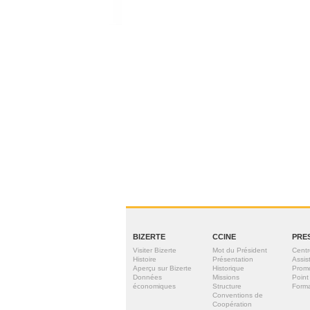
BIZERTE
CCINE
PRE
Visiter Bizerte
Mot du Président
Centr
Histoire
Présentation
Assis
Aperçu sur Bizerte
Historique
Prom
Données
Missions
Point
économiques
Structure
Forma
Conventions de
Coopération