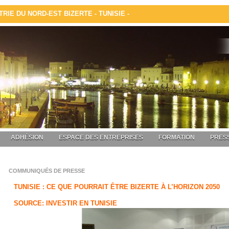
IE DU NORD-EST BIZERTE - TUNISIE -
ADHÉSION
ESPACE DES ENTREPRISES
FORMATION
PRESS
COMMUNIQUÉS DE PRESSE
TUNISIE : CE QUE POURRAIT ÊTRE BIZERTE À L’HORIZON 2050
SOURCE: INVESTIR EN TUNISIE