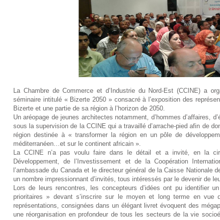
La Chambre de Commerce et d’Industrie du Nord-Est (CCINE) a orga
séminaire intitulé « Bizerte 2050 » consacré à l’exposition des représent
Bizerte et une partie de sa région à l’horizon de 2050.
Un aréopage de jeunes architectes notamment, d’hommes d’affaires, d’
sous la supervision de la CCINE qui a travaillé d’arrache-pied afin de don
région destinée à « transformer la région en un pôle de développem
méditerranéen…et sur le continent africain ».
La CCINE n’a pas voulu faire dans le détail et a invité, en la ci
Développement, de l’Investissement et de la Coopération Internatio
l’ambassade du Canada et le directeur général de la Caisse Nationale 
un nombre impressionnant d’invités, tous intéressés par le devenir de leur
Lors de leurs rencontres, les concepteurs d’idées ont pu identifier u
prioritaires » devant s’inscrire sur le moyen et long terme en vue d
représentations, consignées dans un élégant livret évoquent des mégap
une réorganisation en profondeur de tous les secteurs de la vie socio