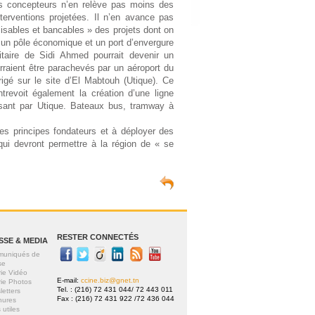
es concepteurs n’en relève pas moins des
terventions projetées. Il n’en avance pas
lisables et bancables » des projets dont on
e un pôle économique et un port d’envergure
ilitaire de Sidi Ahmed pourrait devenir un
urraient être parachevés par un aéroport du
rigé sur le site d’El Mabtouh (Utique). Ce
ntrevoit également la création d’une ligne
assant par Utique. Bateaux bus, tramway à
es principes fondateurs et à déployer des
qui devront permettre à la région de « se
RESTER CONNECTÉS
SSE & MEDIA
uniqués de
se
rie Vidéo
E-mail:
ccine.biz@gnet.tn
rie Photos
Tel. : (216) 72 431 044/ 72 443 011
letters
Fax : (216) 72 431 922 /72 436 044
hures
 utiles