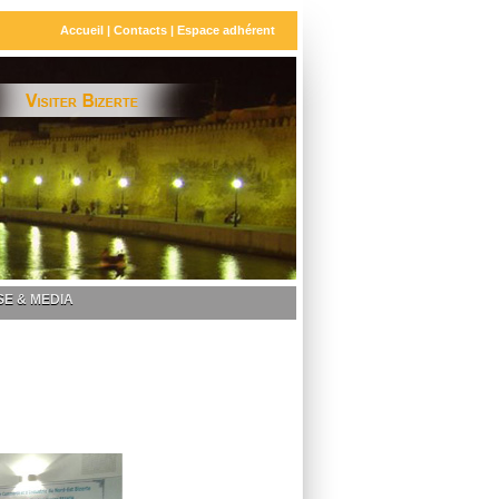
Accueil
|
Contacts
|
Espace adhérent
E & MEDIA