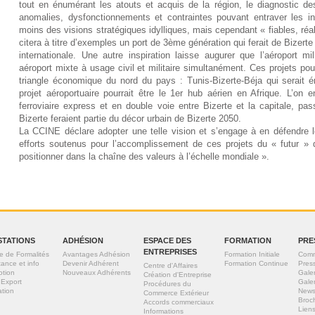
tout en énumérant les atouts et acquis de la région, le diagnostic d
anomalies, dysfonctionnements et contraintes pouvant entraver les in
moins des visions stratégiques idylliques, mais cependant « fiables, réa
citera à titre d’exemples un port de 3ème génération qui ferait de Bizert
internationale. Une autre inspiration laisse augurer que l’aéroport m
aéroport mixte à usage civil et militaire simultanément. Ces projets po
triangle économique du nord du pays : Tunis-Bizerte-Béja qui serait é
projet aéroportuaire pourrait être le 1er hub aérien en Afrique. L’on e
ferroviaire express et en double voie entre Bizerte et la capitale, p
Bizerte feraient partie du décor urbain de Bizerte 2050.
La CCINE déclare adopter une telle vision et s’engage à en défendre l
efforts soutenus pour l’accomplissement de ces projets du « futur » 
positionner dans la chaîne des valeurs à l’échelle mondiale ».
STATIONS
ADHÉSION
ESPACE DES
FORMATION
PRE
ENTREPRISES
e de Formalités
Avantages Adhésion
Formation Initiale
Comm
tance et info
Devenir Adhérent
Formation Continue
Pres
Centre d'Affaires
otion
Nouveaux Adhérents
Gale
Création d'Entreprise
 Export
Gale
Procédures du
tion
News
Commerce Extérieur
Broc
Accords commerciaux
Liens
Informations