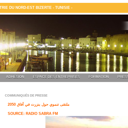
IE DU NORD-EST BIZERTE - TUNISIE -
ADHÉSION
ESPACE DES ENTREPRISES
FORMATION
PRESS
COMMUNIQUÉS DE PRESSE
ملتقى تنموي حول بنزرت في آفاق 2050
SOURCE: RADIO SABRA FM