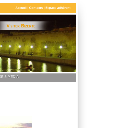
Accueil
|
Contacts
|
Espace adhérent
E & MEDIA