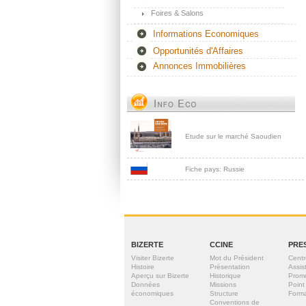
Foires & Salons
Informations Economiques
Opportunités d'Affaires
Annonces Immobilières
Etude sur le marché Saoudien
Fiche pays: Russie
BIZERTE
CCINE
PRE
Visiter Bizerte
Mot du Président
Centr
Histoire
Présentation
Assis
Aperçu sur Bizerte
Historique
Prom
Données
Missions
Point
économiques
Structure
Forma
Conventions de