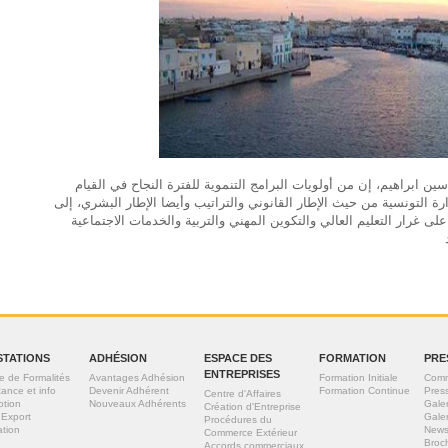
اسين ابراهيم، إن من أولويات البرامج التنموية للفترة النجاح في القيام
 التونسية من حيث الإطار القانوني والتراتيب وأيضا الإطار البشري، إلى
ى غرار التعليم العالي والتكوين المهني والتربية والخدمات الاجتماعية
STATIONS
ADHÉSION
ESPACE DES
FORMATION
PRE
ENTREPRISES
e de Formalités
Avantages Adhésion
Formation Initiale
Comm
tance et info
Devenir Adhérent
Formation Continue
Pres
Centre d'Affaires
otion
Nouveaux Adhérents
Gale
Création d'Entreprise
 Export
Gale
Procédures du
tion
News
Commerce Extérieur
Broc
Accords commerciaux