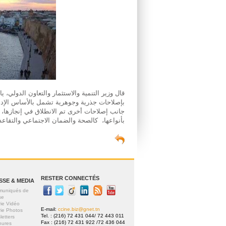
قال وزير التنمية والاستثمار والتعاون الدولي، ي
بإصلاحات جذرية وجوهرية تشمل بالأساس الإدارة
جانب إصلاحات أخرى تم الانطلاق في إنجازها، عل
بأنواعها، كالصحة والضمان الاجتماعي والتقاعد
RESTER CONNECTÉS
SSE & MEDIA
uniqués de
se
rie Vidéo
E-mail:
ccine.biz@gnet.tn
rie Photos
Tel. : (216) 72 431 044/ 72 443 011
letters
Fax : (216) 72 431 922 /72 436 044
hures