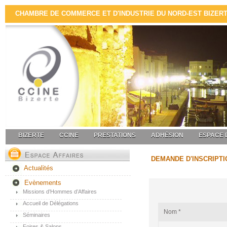
CHAMBRE DE COMMERCE ET D'INDUSTRIE DU NORD-EST BIZERTE 
BIZERTE
CCINE
PRESTATIONS
ADHÉSION
ESPACE 
DEMANDE D'INSCRIPTI
Actualités
Evènements
Missions d’Hommes d’Affaires
Accueil de Délégations
Nom *
Séminaires
Foires & Salons