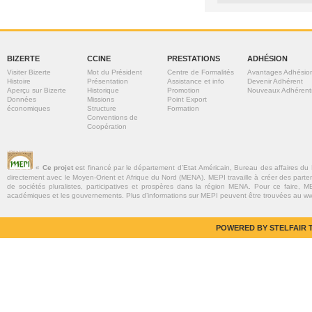
BIZERTE
CCINE
PRESTATIONS
ADHÉSION
Visiter Bizerte
Mot du Président
Centre de Formalités
Avantages Adhésio
Histoire
Présentation
Assistance et info
Devenir Adhérent
Aperçu sur Bizerte
Historique
Promotion
Nouveaux Adhérent
Données
Missions
Point Export
économiques
Structure
Formation
Conventions de
Coopération
«
Ce projet
est financé par le département d’Etat Américain, Bureau des affaires du
directement avec le Moyen-Orient et Afrique du Nord (MENA). MEPI travaille à créer des parte
de sociétés pluralistes, participatives et prospères dans la région MENA. Pour ce faire, MEP
académiques et les gouvernements. Plus d’informations sur MEPI peuvent être trouvées au w
POWERED BY STELFAIR T