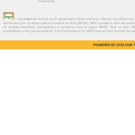
Coopération
«
Ce projet
est financé par le département d’Etat Américain, Bureau des affaires du
directement avec le Moyen-Orient et Afrique du Nord (MENA). MEPI travaille à créer des parte
de sociétés pluralistes, participatives et prospères dans la région MENA. Pour ce faire, MEP
académiques et les gouvernements. Plus d’informations sur MEPI peuvent être trouvées au w
POWERED BY STELFAIR T