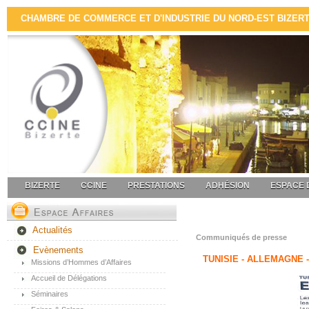
CHAMBRE DE COMMERCE ET D'INDUSTRIE DU NORD-EST BIZERTE 
BIZERTE
CCINE
PRESTATIONS
ADHÉSION
ESPACE 
Actualités
Communiqués de presse
Evènements
TUNISIE - ALLEMAGNE 
Missions d’Hommes d’Affaires
Accueil de Délégations
Séminaires