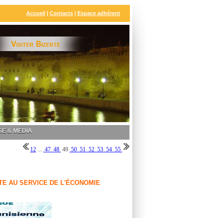
Accueil
|
Contacts
|
Espace adhérent
E & MEDIA
1
2
...
47
48
49
50
51
52
53
54
55
TE AU SERVICE DE L'ÉCONOMIE