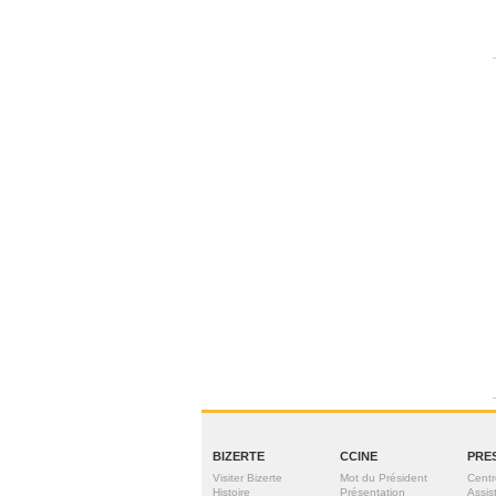
BIZERTE
CCINE
PRE
Visiter Bizerte
Mot du Président
Centr
Histoire
Présentation
Assis