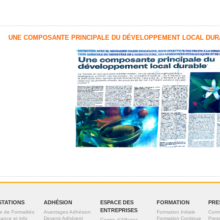
UNE COMPOSANTE PRINCIPALE DU DÉVELOPPEMENT LOCAL DUR
STATIONS
ADHÉSION
ESPACE DES
FORMATION
PRE
ENTREPRISES
e de Formalités
Avantages Adhésion
Formation Initiale
Comm
tance et info
Devenir Adhérent
Formation Continue
Pres
Centre d'Affaires